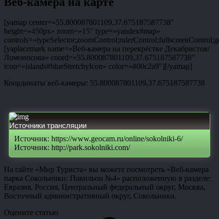
Веб-камера на карте
[yamap center=»55.800087801109,37.675187587738″
height=»450px» zoom=»15″ type=»yandex#map»
controls=»typeSelector;zoomControl;rulerControl;fullscreenControl;g
[yaplacemark name=»Веб-камера на перекрёстке Декабристов/
Ломоносова» coord=»55.800087801109,37.675187587738″
icon=»islands#blueStretchyIcon» color=»#00c2a9″][/yamap]
Координаты веб-камеры: 55.800087801109,37.675187587738
Источники трансляции
Источник: https://www.geocam.ru/online/sokolniki-6/
Источник: http://park.sokolniki.com/
На сайте «Мир Туриста» вы можете посмотреть «Веб-камера
парка Сокольники: Павильон №4» расположенную в разделе:
Евразия, Россия, Центральный федеральный округ, Москва,
Восточный административный округ, Сокольники.
Оцените статью