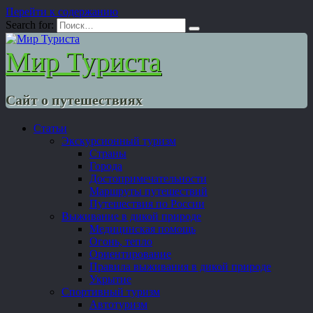
Перейти к содержанию
Search for:
Мир Туриста
Сайт о путешествиях
Статьи
Экскурсионный туризм
Страны
Города
Достопримечательности
Маршруты путешествий
Путешествия по России
Выживание в дикой природе
Медицинская помощь
Огонь, тепло
Ориентирование
Правила выживания в дикой природе
Укрытие
Спортивный туризм
Автотуризм