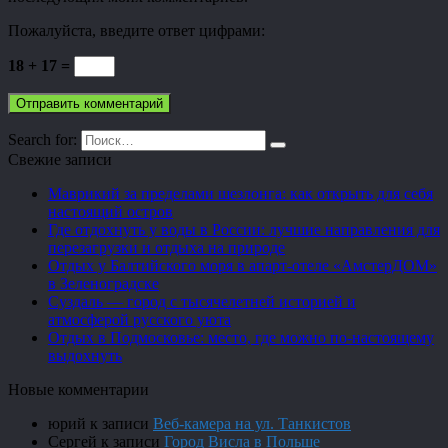
Пожалуйста, введите ответ цифрами:
18 + 17 =
Search for:
Свежие записи
Маврикий за пределами шезлонга: как открыть для себя
настоящий остров
Где отдохнуть у воды в России: лучшие направления для
перезагрузки и отдыха на природе
Отдых у Балтийского моря в апарт-отеле «АмстерДОМ»
в Зеленоградске
Суздаль — город с тысячелетней историей и
атмосферой русского уюта
Отдых в Подмосковье: место, где можно по-настоящему
выдохнуть
Новые комментарии
юрий
к записи
Веб-камера на ул. Танкистов
Сергей
к записи
Город Висла в Польше