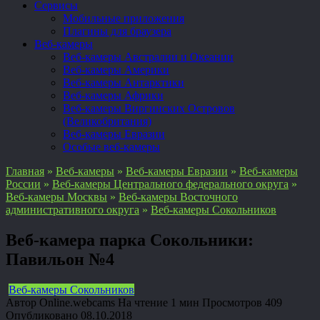
Сервисы
Мобильные приложения
Плагины для браузера
Веб-камеры
Веб-камеры Австралии и Океании
Веб-камеры Америки
Веб-камеры Антарктики
Веб-камеры Африки
Веб-камеры Виргинских Островов
(Великобритания)
Веб-камеры Евразии
Особые веб-камеры
Главная
»
Веб-камеры
»
Веб-камеры Евразии
»
Веб-камеры
России
»
Веб-камеры Центрального федерального округа
»
Веб-камеры Москвы
»
Веб-камеры Восточного
административного округа
»
Веб-камеры Сокольников
Веб-камера парка Сокольники:
Павильон №4
Веб-камеры Сокольников
Автор
Online.webcams
На чтение
1 мин
Просмотров
409
Опубликовано
08.10.2018