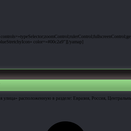
ntrols=»typeSelector;zoomControl;rulerControl;fullscreenControl;g
ueStretchyIcon» color=»#00c2a9″][/yamap]
я улица» расположенную в разделе: Евразия, Россия, Централь