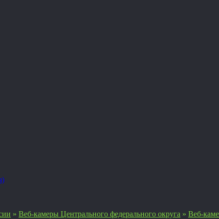
я)
сии
»
Веб-камеры Центрального федерального округа
»
Веб-кам