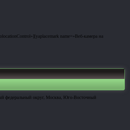
eolocationControl»][yaplacemark name=»Веб-камера на
ный федеральный округ, Москва, Юго-Восточный