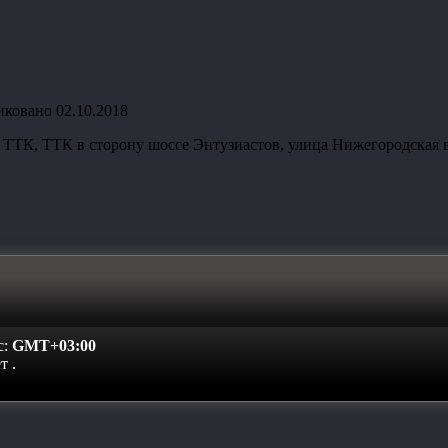
иковано
02.10.2018
ТТК, ТТК в сторону шоссе Энтузиастов, улица Нижегородская в
с:
GMT+03:00
ет
.