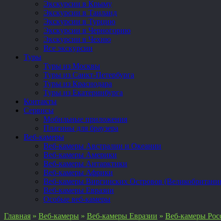
Экскурсии в Крыму
Экскурсии в Таиланд
Экскурсии в Турцию
Экскурсии в Черногорию
Экскурсии в Чехию
Все экскурсии
Туры
Туры из Москвы
Туры из Санкт-Петербурга
Туры из Краснодара
Туры из Екатеринбурга
Контакты
Сервисы
Мобильные приложения
Плагины для браузера
Веб-камеры
Веб-камеры Австралии и Океании
Веб-камеры Америки
Веб-камеры Антарктики
Веб-камеры Африки
Веб-камеры Виргинских Островов (Великобритани
Веб-камеры Евразии
Особые веб-камеры
Главная
»
Веб-камеры
»
Веб-камеры Евразии
»
Веб-камеры Рос