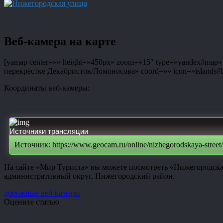
Веб-камера на карте
[yamap center=»» height=»450px» zoom=»15″ type=»yandex#map» co
перекрёстке Декабристов/Ломоносова» coord=»» icon=»islands#bl
Координаты веб-камеры:
Источники трансляции
Источник: https://www.geocam.ru/online/nizhegorodskaya-street/
На сайте «Мир Туриста» вы можете посмотреть «Нижегородска
административный округ, Нижегородский район.
дорожные веб-камеры
Оцените статью