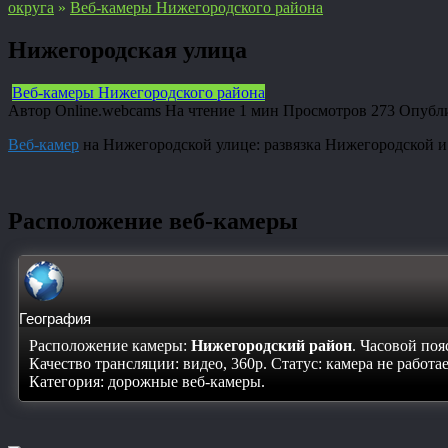
округа
»
Веб-камеры Нижегородского района
Нижегородская улица
Веб-камеры Нижегородского района
Автор
Online.webcams
На чтение
1 мин
Просмотров
273
Опубл
Веб-камер
на Нижегородской улице: развязка Нижегородской и 
Расположение веб-камеры
География
Расположение камеры:
Нижегородский район
. Часовой поя
Качество трансляции: видео, 360p. Статус:
камера не работа
Категория: дорожные веб-камеры.