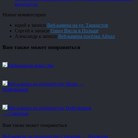
выдохнуть
Новые комментарии
юрий
к записи
Веб-камера на ул. Танкистов
Сергей
к записи
Город Висла в Польше
Александр
к записи
Веб-камера посёлка Айхал
Вам также может понравиться
Набережная реки Обь
Веб-камера на перекрёстке Мира —
Нефтяников
Веб-камера на перекрёстке Нефтяников
— Северная
Вам также может понравиться
Веб-камера на перекрёстке Северная — Пермская