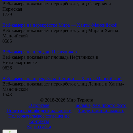
Веб-камера показывает перекрёсток улиц Северная и
Пермская
1
739
Веб-камера на перекрёстке Мира — Ханты-Мансийской
Веб-камера показывает перекрёсток улиц Мира и Ханты-
Мансийской
0
585
Веб-камера на площади Нефтяников
Веб-камера показывает площадь Нефтяников в
Нижневартовске
0
636
Веб-камера на перекрёстке Ленина — Ханты-Мансийской
Веб-камера показывает перекрёсток улиц Ленина и Ханты-
Мансийской
1
543
© 2018-2026 Мир Туриста
О портале
Больше, чем просто фото
Политика конфиденциальности
Увидеть мир и выжить
Пользовательское соглашение
Контакты
Карта сайта