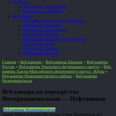
Сервисы
Мобильные приложения
Плагины для браузера
Веб-камеры
Веб-камеры Австралии и Океании
Веб-камеры Америки
Веб-камеры Антарктики
Веб-камеры Африки
Веб-камеры Виргинских Островов
(Великобритания)
Веб-камеры Евразии
Особые веб-камеры
Главная
»
Веб-камеры
»
Веб-камеры Евразии
»
Веб-камеры
России
»
Веб-камеры Уральского федерального округа
»
Веб-
камеры Ханты-Мансийского автономного округа - Югры
»
Веб-камеры Нижневартовского района
»
Веб-камеры
Нижневартовска
Веб-камера на перекрёстке
Интернациональная — Нефтяников
Веб-камеры Нижневартовска
Автор
Online.webcams
На чтение
1 мин
Просмотров
421