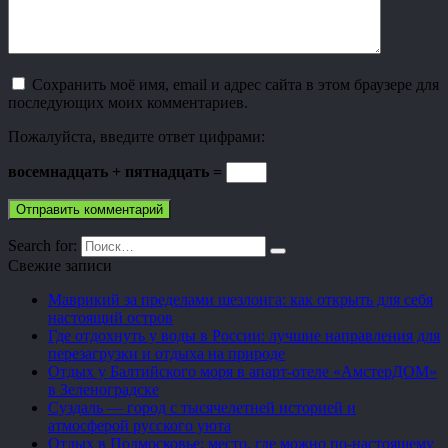
Сохранить моё имя, email и адрес сайта в этом браузере для
последующих моих комментариев.
Пожалуйста, введите ответ цифрами:
восемнадцать + пятнадцать =
Search for:
Свежие записи
Маврикий за пределами шезлонга: как открыть для себя
настоящий остров
Где отдохнуть у воды в России: лучшие направления для
перезагрузки и отдыха на природе
Отдых у Балтийского моря в апарт-отеле «АмстерДОМ»
в Зеленоградске
Суздаль — город с тысячелетней историей и
атмосферой русского уюта
Отдых в Подмосковье: место, где можно по-настоящему