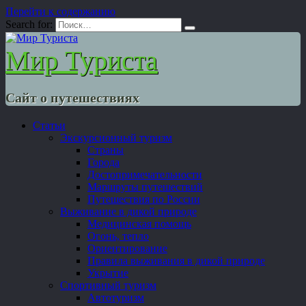
Перейти к содержанию
Search for:
Мир Туриста
Сайт о путешествиях
Статьи
Экскурсионный туризм
Страны
Города
Достопримечательности
Маршруты путешествий
Путешествия по России
Выживание в дикой природе
Медицинская помощь
Огонь, тепло
Ориентирование
Правила выживания в дикой природе
Укрытие
Спортивный туризм
Автотуризм