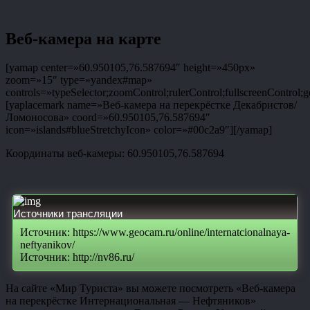
Веб-камера на карте
[yamap center=»60.950105,76.587694″ height=»450px»
zoom=»15″ type=»yandex#map»
controls=»typeSelector;zoomControl;rulerControl;fullscreenControl;g
[yaplacemark name=»Веб-камера на перекрёстке Декабристов/
Ломоносова» coord=»60.950105,76.587694″
icon=»islands#blueStretchyIcon» color=»#00c2a9″][/yamap]
Координаты веб-камеры: 60.950105,76.587694
Источники трансляции
Источник: https://www.geocam.ru/online/internatcionalnaya-
neftyanikov/
Источник: http://nv86.ru/
На сайте «Мир Туриста» вы можете посмотреть «Веб-камера
на перекрёстке Интернациональная — Нефтяников»