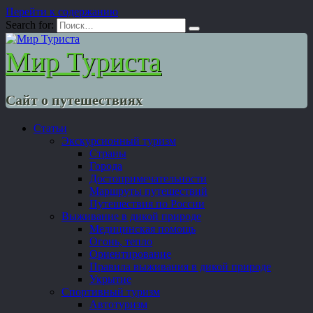
Перейти к содержанию
Search for:
Мир Туриста
Сайт о путешествиях
Статьи
Экскурсионный туризм
Страны
Города
Достопримечательности
Маршруты путешествий
Путешествия по России
Выживание в дикой природе
Медицинская помощь
Огонь, тепло
Ориентирование
Правила выживания в дикой природе
Укрытие
Спортивный туризм
Автотуризм