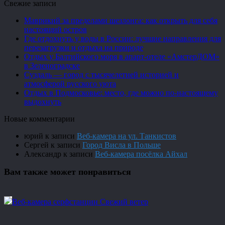
Свежие записи
Маврикий за пределами шезлонга: как открыть для себя
настоящий остров
Где отдохнуть у воды в России: лучшие направления для
перезагрузки и отдыха на природе
Отдых у Балтийского моря в апарт-отеле «АмстерДОМ»
в Зеленоградске
Суздаль — город с тысячелетней историей и
атмосферой русского уюта
Отдых в Подмосковье: место, где можно по-настоящему
выдохнуть
Новые комментарии
юрий
к записи
Веб-камера на ул. Танкистов
Сергей
к записи
Город Висла в Польше
Александр
к записи
Веб-камера посёлка Айхал
Вам также может понравиться
Веб-камера серфстанции Свежий ветер