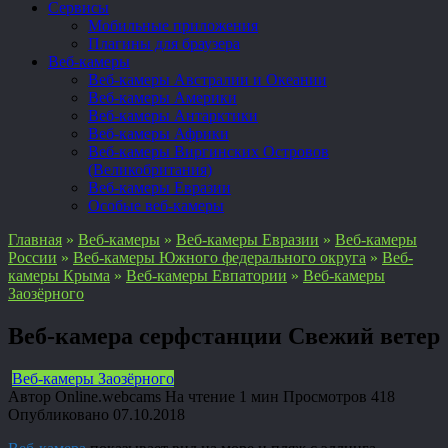
Сервисы
Мобильные приложения
Плагины для браузера
Веб-камеры
Веб-камеры Австралии и Океании
Веб-камеры Америки
Веб-камеры Антарктики
Веб-камеры Африки
Веб-камеры Виргинских Островов
(Великобритания)
Веб-камеры Евразии
Особые веб-камеры
Главная
»
Веб-камеры
»
Веб-камеры Евразии
»
Веб-камеры
России
»
Веб-камеры Южного федерального округа
»
Веб-
камеры Крыма
»
Веб-камеры Евпатории
»
Веб-камеры
Заозёрного
Веб-камера серфстанции Свежий ветер
Веб-камеры Заозёрного
Автор
Online.webcams
На чтение
1 мин
Просмотров
418
Опубликовано
07.10.2018