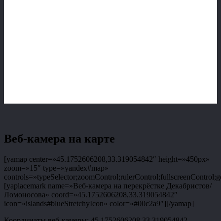
Веб-камера на карте
[yamap center=»45.1752606208,33.319054842″ height=»450px»
zoom=»15″ type=»yandex#map»
controls=»typeSelector;zoomControl;rulerControl;fullscreenControl;g
[yaplacemark name=»Веб-камера на перекрёстке Декабристов/
Ломоносова» coord=»45.1752606208,33.319054842″
icon=»islands#blueStretchyIcon» color=»#00c2a9″][/yamap]
Координаты веб-камеры: 45.1752606208,33.319054842