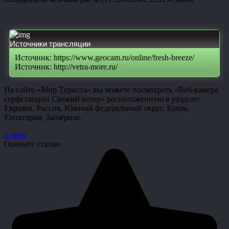
Источники трансляции
Источник: https://www.geocam.ru/online/fresh-breeze/
Источник: http://vetra-more.ru/
На сайте «Мир Туриста» вы можете посмотреть «Веб-камера
серфстанции Свежий ветер» расположенную в разделе:
Евразия, Россия, Южный федеральный округ, Крым,
Евпатория, Заозёрное.
пляжи
Оцените статью