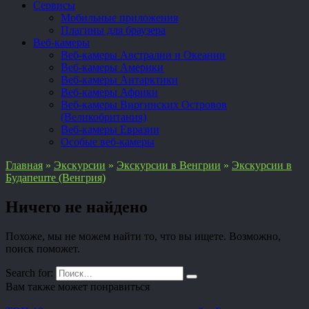
Сервисы
Мобильные приложения
Плагины для браузера
Веб-камеры
Веб-камеры Австралии и Океании
Веб-камеры Америки
Веб-камеры Антарктики
Веб-камеры Африки
Веб-камеры Виргинских Островов
(Великобритания)
Веб-камеры Евразии
Особые веб-камеры
Главная
»
Экскурсии
»
Экскурсии в Венгрии
»
Экскурсии в
Будапеште (Венгрия)
Ничего не найдено
Похоже, мы не можем найти то, что вы ищете. Возможно,
поиск поможет.
Search for:
Вам также может понравиться