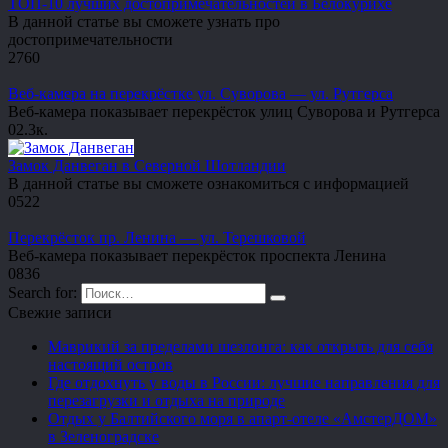
ТОП-10 лучших достопримечательностей в Белокурихе
В данной статье вы сможете узнать про
достопримечательности
2
760
Веб-камера на перекрёстке ул. Суворова — ул. Рутгерса
Веб-камера показывает перекрёсток улиц Суворова и Рутгерса
0
2.3к.
Замок Данвеган в Северной Шотландии
В данной статье вы сможете ознакомиться с информацией
0
522
Перекрёсток пр. Ленина — ул. Терешковой
Веб-камера показывает перекрёсток проспекта Ленина
0
836
Search for:
Свежие записи
Маврикий за пределами шезлонга: как открыть для себя
настоящий остров
Где отдохнуть у воды в России: лучшие направления для
перезагрузки и отдыха на природе
Отдых у Балтийского моря в апарт-отеле «АмстерДОМ»
в Зеленоградске