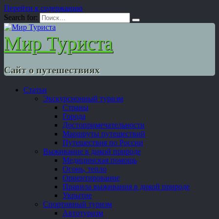
Перейти к содержанию
Search for:
Мир Туриста
Сайт о путешествиях
Статьи
Экскурсионный туризм
Страны
Города
Достопримечательности
Маршруты путешествий
Путешествия по России
Выживание в дикой природе
Медицинская помощь
Огонь, тепло
Ориентирование
Правила выживания в дикой природе
Укрытие
Спортивный туризм
Автотуризм