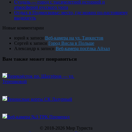
Суздаль — город с тысячелетней историей и
атмосферой русского уюта
Отдых в Подмосковье: место, где можно по-настоящему
выдохнуть
Новые комментарии
юрий
к записи
Веб-камера на ул. Танкистов
Сергей
к записи
Город Висла в Польше
Александр
к записи
Веб-камера посёлка Айхал
Вам также может понравиться
Перекрёсток пр. Шахтёров — ул.
Терешковой
Теннисные корты СК Лазурный
Веб-камера №3 ТРК Променад
© 2018-2026 Мир Туриста