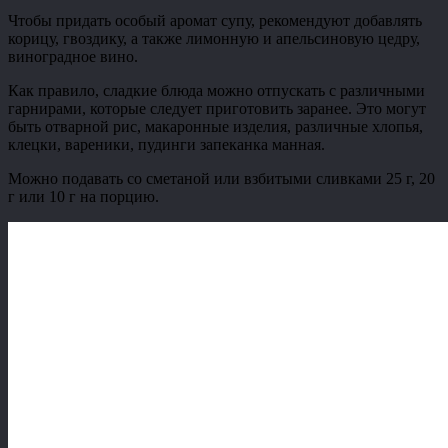
Чтобы придать особый аромат супу, рекомендуют добавлять
корицу, гвоздику, а также лимонную и апельсиновую цедру,
виноградное вино.
Как правило, сладкие блюда можно отпускать с различными
гарнирами, которые следует приготовить заранее. Это могут
быть отварной рис, макаронные изделия, различные хлопья,
клецки, вареники, пудинги запеканка манная.
Можно подавать со сметаной или взбитыми сливками 25 г, 20
г или 10 г на порцию.