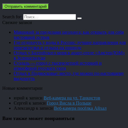
Search for:
Свежие записи
Маврикий за пределами шезлонга: как открыть для себя
настоящий остров
Где отдохнуть у воды в России: лучшие направления для
перезагрузки и отдыха на природе
Отдых у Балтийского моря в апарт-отеле «АмстерДОМ»
в Зеленоградске
Суздаль — город с тысячелетней историей и
атмосферой русского уюта
Отдых в Подмосковье: место, где можно по-настоящему
выдохнуть
Новые комментарии
юрий
к записи
Веб-камера на ул. Танкистов
Сергей
к записи
Город Висла в Польше
Александр
к записи
Веб-камера посёлка Айхал
Вам также может понравиться