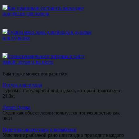
Как правильно составить раскладку
продуктов для похода
Сушим мясо дома для похода в духовке
или сушилке
Схема правильного питания в тайге
зимой, летом и на охоте
Вам также может понравиться
Посуда для похода
Туризм – популярный вид отдыха, который практикуют
2
1.3к.
Ловля судака
Судак как объект ловли пользуется популярностью как
0
841
Полезные аксессуары для рыбалки
Увлечение рыбалкой рано или поздно приводит каждого