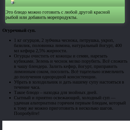
Это блюдо можно готовить с любой другой красной
рыбой или добавить морепродукты.
Огуречный суп.
1 кг огурцов, 2 зубчика чеснока, петрушка, укроп,
базилик, половинка лимона, натуральный йогурт, 400
мл кефира 2,5% жирности.
Огурцы очистить от кожицы и семян, нарезать
кубиками. Зелень и чеснок мелко порубить. Всё сложить
в чашу блендера. Залить кефир, йогурт, приправить
лимонным соком, посолить. Всё тщательно измельчить
до получения однородной консистенции.
Убрать в холодильник и дать нашему супу настояться в
течение часа.
Такое блюдо – находка для знойных дней.
Сытный и приятно освежающий, холодный суп —
удачная альтернатива горячим первым блюдам, который
к тому же можно приготовить в несколько шагов.
Попробуйте!