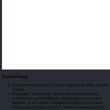
Зелёный борщ.
Нам потребуется щавель, укроп, картофель, яйца, свежие
огурцы.
Начинаем с подготовки продуктов. Наши растения
необходимо хорошо вымыть, обсушить полотенцем и
нарезать. В кастрюлю с кипящей водой опустить всю
зелень, варить около 3 минут. Затем полученный отвар