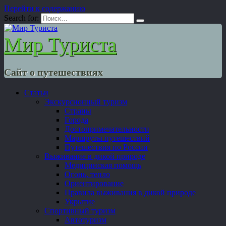
Перейти к содержанию
Search for:
Мир Туриста
Сайт о путешествиях
Статьи
Экскурсионный туризм
Страны
Города
Достопримечательности
Маршруты путешествий
Путешествия по России
Выживание в дикой природе
Медицинская помощь
Огонь, тепло
Ориентирование
Правила выживания в дикой природе
Укрытие
Спортивный туризм
Автотуризм