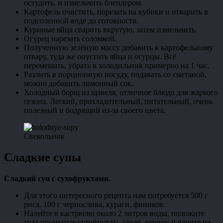
остудить, и измельчить блендером.
Картофель очистить, порезать на кубики и отварить в
подсоленной воде до готовности.
Куриные яйца сварить вкрутую, затем измельчить.
Огурец нарезать соломкой.
Полученную зелёную массу добавить к картофельному
отвару, туда же опустить яйца и огурцы. Всё
перемешать, убрать в холодильник примерно на 1 час.
Разлить в порционную посуду, подавать со сметаной,
можно добавить лимонный сок.
Холодный борщ из щавеля, отличное блюдо для жаркого
сезона. Легкий, прохладительный, питательный, очень
полезный и бодрящий из-за своего цвета.
Свекольник
Сладкие супы
Сладкий суп с сухофруктами.
Для этого интересного рецепта нам потребуется 500 г
риса, 100 г чернослива, кураги, фиников.
Налейте в кастрюлю около 2 литров воды, положите
туда промытые сухофрукты, сахар, корицу и варите на