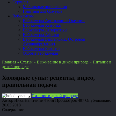
Сервисы
Мобильные приложения
Плагины для браузера
Веб-камеры
Веб-камеры Австралии и Океании
Веб-камеры Америки
Веб-камеры Антарктики
Веб-камеры Африки
Веб-камеры Виргинских Островов
(Великобритания)
Веб-камеры Евразии
Особые веб-камеры
Главная
»
Статьи
»
Выживание в дикой природе
»
Питание в
дикой природе
Холодные супы: рецепты, видео,
правильная подача
Питание в дикой природе
Автор
Ника
На чтение
4 мин
Просмотров
497
Опубликовано
30.03.2018
Содержание