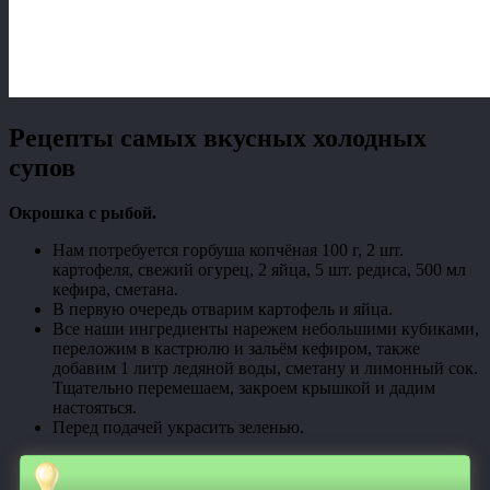
Рецепты самых вкусных холодных
супов
Окрошка с рыбой.
Нам потребуется горбуша копчёная 100 г, 2 шт.
картофеля, свежий огурец, 2 яйца, 5 шт. редиса, 500 мл
кефира, сметана.
В первую очередь отварим картофель и яйца.
Все наши ингредиенты нарежем небольшими кубиками,
переложим в кастрюлю и зальём кефиром, также
добавим 1 литр ледяной воды, сметану и лимонный сок.
Тщательно перемешаем, закроем крышкой и дадим
настояться.
Перед подачей украсить зеленью.