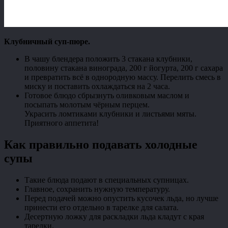
Клубничный суп-пюре.
В чашу блендера положить 3 стакана клубники,
половину стакана винограда, 200 г йогурта, 200 г сахара
и превратить всё в однородную массу. Перелить смесь в
миску и поставить охлаждаться на 2 часа.
Готовое блюдо сбрызнуть оливковым маслом и
посыпать молотым чёрным перцем.
Украсить ломтиками клубники и листьями мяты.
Приятного аппетита!
Как правильно подавать холодные
супы
Такие блюда подают в специальных супницах.
Главное, сохранить нужную температуру.
Перед подачей можно опустить кусочек льда, но лучше
принести его отдельно в тарелке для салата.
Десертную ложку для раскладки льда кладут с края
тарелки.