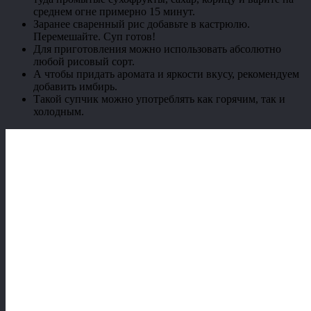
среднем огне примерно 15 минут.
Заранее сваренный рис добавьте в кастрюлю.
Перемешайте. Суп готов!
Для приготовления можно использовать абсолютно
любой рисовый сорт.
А чтобы придать аромата и яркости вкусу, рекомендуем
добавить имбирь.
Такой супчик можно употреблять как горячим, так и
холодным.