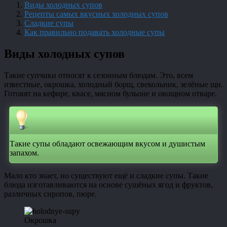
Виды холодных супов
Рецепты самых вкусных холодных супов
Сладкие супы
Как правильно подавать холодные супы
Виды холодных супов
Такие супчики относят к сезонным блюдам. Это, всем
известные, окрошка, холодный борщ, свекольник, зелёные щи.
Готовят на кефире, квасе, мясном бульоне и овощном отваре.
Такие супы обладают освежающим вкусом и душистым
запахом.
Мало кто знает, но существуют ещё и сладкие супы. Такие
блюда изготавливаются на основе сушёных ягод и фруктов,
различных сиропов, пюре.
Окрошка