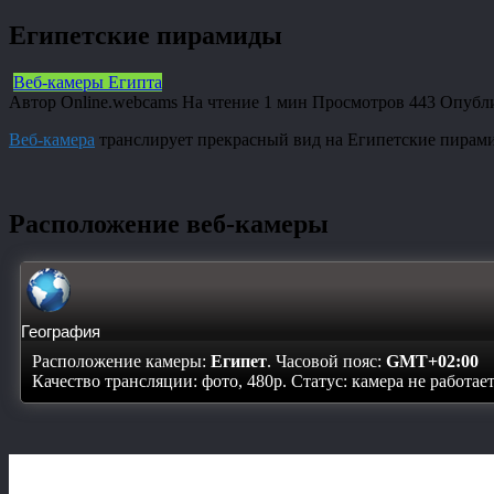
Египетские пирамиды
Веб-камеры Египта
Автор
Online.webcams
На чтение
1 мин
Просмотров
443
Опубл
Веб-камера
транслирует прекрасный вид на Египетские пирамид
Расположение веб-камеры
География
Расположение камеры:
Египет
. Часовой пояс:
GMT+02:00
Качество трансляции: фото, 480p. Статус:
камера не работае