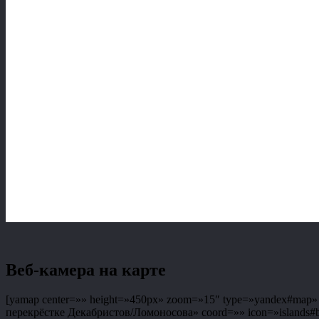
Веб-камера на карте
[yamap center=»» height=»450px» zoom=»15″ type=»yandex#map» co
перекрёстке Декабристов/Ломоносова» coord=»» icon=»islands#bl