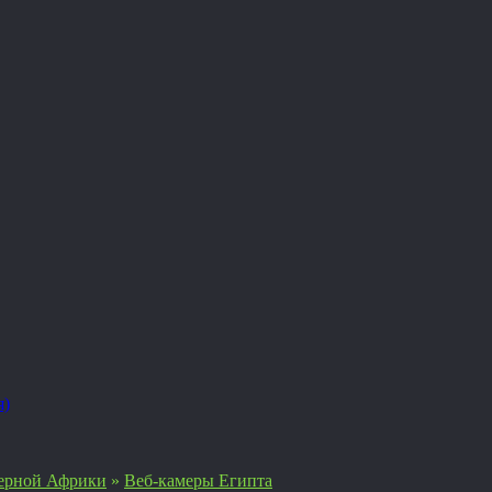
я)
ерной Африки
»
Веб-камеры Египта