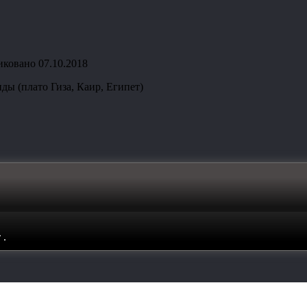
иковано
07.10.2018
ы (плато Гиза, Каир, Египет)
т
.