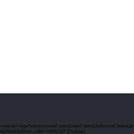
ntrols=»typeSelector;zoomControl;rulerControl;fullscreenControl;g
ueStretchyIcon» color=»#00c2a9″][/yamap]