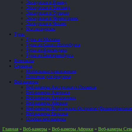
Экскурсии в Крыму
Экскурсии в Таиланд
Экскурсии в Турцию
Экскурсии в Черногорию
Экскурсии в Чехию
Все экскурсии
Туры
Туры из Москвы
Туры из Санкт-Петербурга
Туры из Краснодара
Туры из Екатеринбурга
Контакты
Сервисы
Мобильные приложения
Плагины для браузера
Веб-камеры
Веб-камеры Австралии и Океании
Веб-камеры Америки
Веб-камеры Антарктики
Веб-камеры Африки
Веб-камеры Виргинских Островов (Великобритани
Веб-камеры Евразии
Особые веб-камеры
Главная
»
Веб-камеры
»
Веб-камеры Африки
»
Веб-камеры Сев