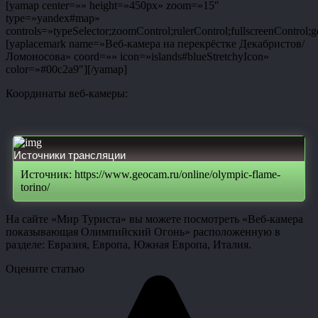
[yamap center=»» height=»450px» zoom=»15″
type=»yandex#map»
controls=»typeSelector;zoomControl;rulerControl;fullscreenControl;g
[yaplacemark name=»Веб-камера на перекрёстке Декабристов/
Ломоносова» coord=»» icon=»islands#blueStretchyIcon»
color=»#00c2a9″][/yamap]
Координаты веб-камеры:
Источники трансляции
Источник: https://www.geocam.ru/online/olympic-flame-
torino/
На сайте «Мир Туриста» вы можете посмотреть «Веб-камера
показывающая Олимпийский Огонь» расположенную в
разделе: Евразия, Европа, Южная Европа, Италия.
Оцените статью