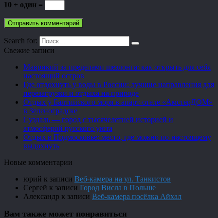
10 + один =
Search for:
Свежие записи
Маврикий за пределами шезлонга: как открыть для себя
настоящий остров
Где отдохнуть у воды в России: лучшие направления для
перезагрузки и отдыха на природе
Отдых у Балтийского моря в апарт-отеле «АмстерДОМ»
в Зеленоградске
Суздаль — город с тысячелетней историей и
атмосферой русского уюта
Отдых в Подмосковье: место, где можно по-настоящему
выдохнуть
Новые комментарии
юрий
к записи
Веб-камера на ул. Танкистов
Сергей
к записи
Город Висла в Польше
Александр
к записи
Веб-камера посёлка Айхал
Вам также может понравиться