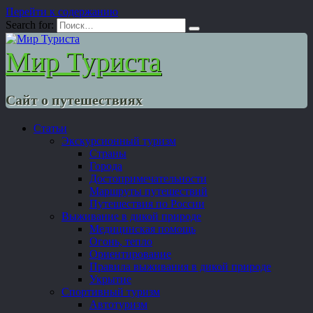
Перейти к содержанию
Search for:
Мир Туриста
Сайт о путешествиях
Статьи
Экскурсионный туризм
Страны
Города
Достопримечательности
Маршруты путешествий
Путешествия по России
Выживание в дикой природе
Медицинская помощь
Огонь, тепло
Ориентирование
Правила выживания в дикой природе
Укрытие
Спортивный туризм
Автотуризм