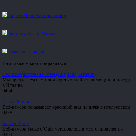
Вид на Моле Антонеллиана
Duomo webcam, Милан
Замковая площадь
Вам также может понравиться
Веб-камера вулкана Этна (Сицилия, Италия)
Мы предлагаем вам посмотреть онлайн трансляцию и погоду
в Италии.
0
464
Пляж Риччоне
Веб-камера показывает красивый вид на пляж в итальянском
0
278
Sauze d’Oulx
Веб-камера Sauze d’Oulx установлена в месте проведения
0
303