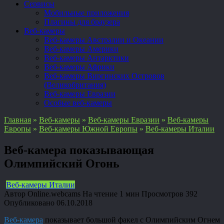
Сервисы
Мобильные приложения
Плагины для браузера
Веб-камеры
Веб-камеры Австралии и Океании
Веб-камеры Америки
Веб-камеры Антарктики
Веб-камеры Африки
Веб-камеры Виргинских Островов
(Великобритания)
Веб-камеры Евразии
Особые веб-камеры
Главная
»
Веб-камеры
»
Веб-камеры Евразии
»
Веб-камеры
Европы
»
Веб-камеры Южной Европы
»
Веб-камеры Италии
Веб-камера показывающая
Олимпийский Огонь
Веб-камеры Италии
Автор
Online.webcams
На чтение
1 мин
Просмотров
392
Опубликовано
06.10.2018
Веб-камера
показывает большой факел с Олимпийским Огнем