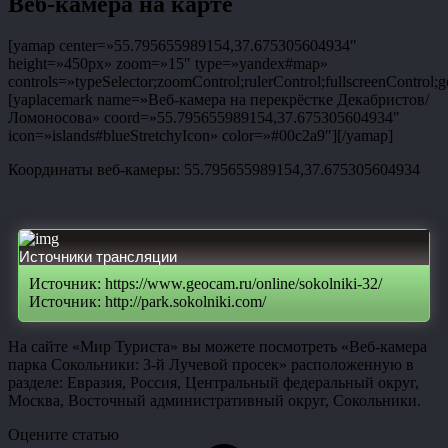
Веб-камера на карте
[yamap center=»55.795655989154,37.675305604934″
height=»450px» zoom=»15″ type=»yandex#map»
controls=»typeSelector;zoomControl;rulerControl;fullscreenControl;g
[yaplacemark name=»Веб-камера на перекрёстке Декабристов/
Ломоносова» coord=»55.795655989154,37.675305604934″
icon=»islands#blueStretchyIcon» color=»#00c2a9″][/yamap]
Координаты веб-камеры: 55.795655989154,37.675305604934
Источники трансляции
Источник: https://www.geocam.ru/online/sokolniki-32/
Источник: http://park.sokolniki.com/
На сайте «Мир Туриста» вы можете посмотреть «Веб-камера
парка Сокольники: 3-й Лучевой просек» расположенную в
разделе: Евразия, Россия, Центральный федеральный округ,
Москва, Восточный административный округ, Сокольники.
Оцените статью