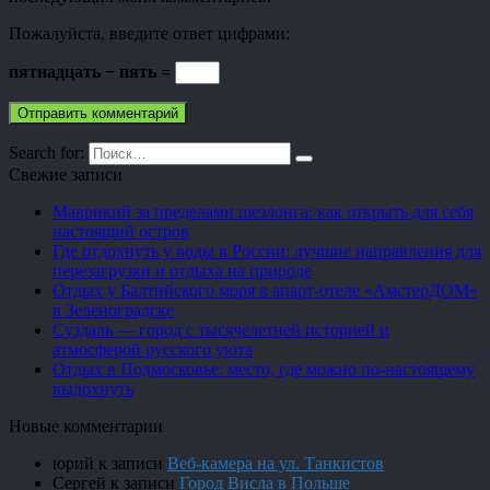
Пожалуйста, введите ответ цифрами:
пятнадцать − пять =
Search for:
Свежие записи
Маврикий за пределами шезлонга: как открыть для себя
настоящий остров
Где отдохнуть у воды в России: лучшие направления для
перезагрузки и отдыха на природе
Отдых у Балтийского моря в апарт-отеле «АмстерДОМ»
в Зеленоградске
Суздаль — город с тысячелетней историей и
атмосферой русского уюта
Отдых в Подмосковье: место, где можно по-настоящему
выдохнуть
Новые комментарии
юрий
к записи
Веб-камера на ул. Танкистов
Сергей
к записи
Город Висла в Польше