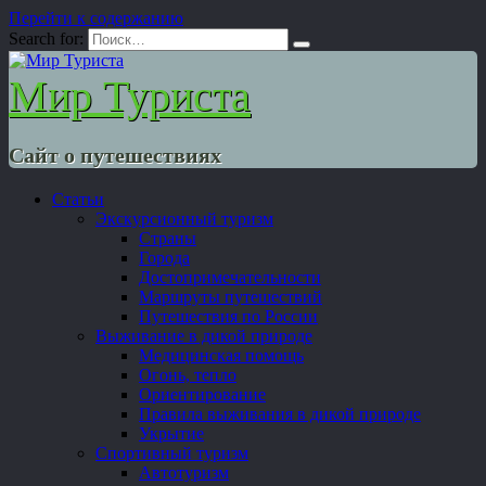
Перейти к содержанию
Search for:
Мир Туриста
Сайт о путешествиях
Статьи
Экскурсионный туризм
Страны
Города
Достопримечательности
Маршруты путешествий
Путешествия по России
Выживание в дикой природе
Медицинская помощь
Огонь, тепло
Ориентирование
Правила выживания в дикой природе
Укрытие
Спортивный туризм
Автотуризм