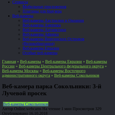
Сервисы
Мобильные приложения
Плагины для браузера
Веб-камеры
Веб-камеры Австралии и Океании
Веб-камеры Америки
Веб-камеры Антарктики
Веб-камеры Африки
Веб-камеры Виргинских Островов
(Великобритания)
Веб-камеры Евразии
Особые веб-камеры
Главная
»
Веб-камеры
»
Веб-камеры Евразии
»
Веб-камеры
России
»
Веб-камеры Центрального федерального округа
»
Веб-камеры Москвы
»
Веб-камеры Восточного
административного округа
»
Веб-камеры Сокольников
Веб-камера парка Сокольники: 3-й
Лучевой просек
Веб-камеры Сокольников
Автор
Online.webcams
На чтение
1 мин
Просмотров
329
Опубликовано
16.10.2018