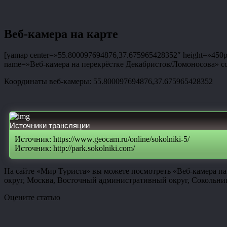
Веб-камера на карте
[yamap center=»55.800097694876,37.675965428352″ height=»450px»
name=»Веб-камера на перекрёстке Декабристов/Ломоносова» coor
Координаты веб-камеры: 55.800097694876,37.675965428352
Источники трансляции
Источник: https://www.geocam.ru/online/sokolniki-5/
Источник: http://park.sokolniki.com/
На сайте «Мир Туриста» вы можете посмотреть «Веб-камера п
округ, Москва, Восточный административный округ, Сокольни
Оцените статью