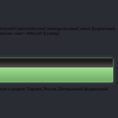
rulerControl;fullscreenControl;geolocationControl»][yaplacemark
yIcon» color=»#00c2a9″][/yamap]
ую в разделе: Евразия, Россия, Центральный федеральный