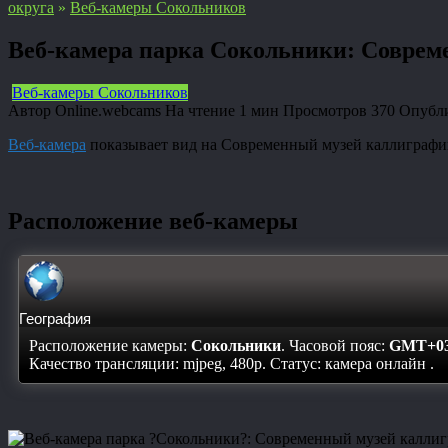
округа
»
Веб-камеры Сокольников
Веб-камера парка Сокольники: Соврем
Веб-камеры Сокольников
Автор
Online.webcams
На чтение
1 мин
Просмотров
370
Опубл
Веб-камера
показывает вид на Современный музей каллиграфии
Расположение веб-камеры
География
Расположение камеры:
Сокольники
. Часовой пояс:
GMT+03
Качество трансляции: mjpeg, 480p. Статус:
камера онлайн
.