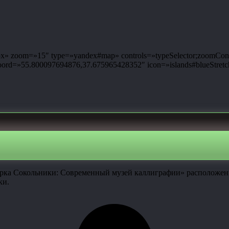
 zoom=»15″ type=»yandex#map» controls=»typeSelector;zoomControl;
d=»55.800097694876,37.675965428352″ icon=»islands#blueStretch
арка Сокольники: Современный музей каллиграфии» расположенн
ки.