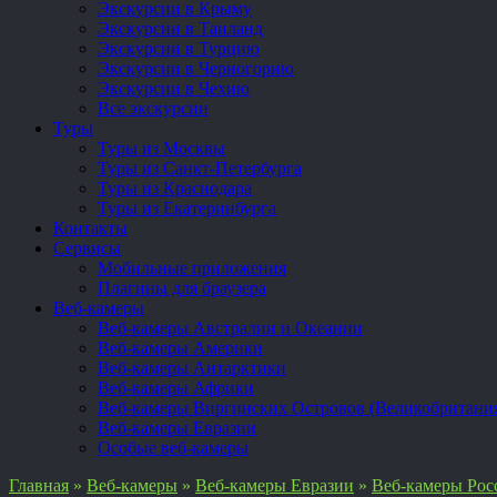
Экскурсии в Крыму
Экскурсии в Таиланд
Экскурсии в Турцию
Экскурсии в Черногорию
Экскурсии в Чехию
Все экскурсии
Туры
Туры из Москвы
Туры из Санкт-Петербурга
Туры из Краснодара
Туры из Екатеринбурга
Контакты
Сервисы
Мобильные приложения
Плагины для браузера
Веб-камеры
Веб-камеры Австралии и Океании
Веб-камеры Америки
Веб-камеры Антарктики
Веб-камеры Африки
Веб-камеры Виргинских Островов (Великобритани
Веб-камеры Евразии
Особые веб-камеры
Главная
»
Веб-камеры
»
Веб-камеры Евразии
»
Веб-камеры Рос