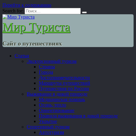
Перейти к содержанию
Search for:
Мир Туриста
Сайт о путешествиях
Статьи
Экскурсионный туризм
Страны
Города
Достопримечательности
Маршруты путешествий
Путешествия по России
Выживание в дикой природе
Медицинская помощь
Огонь, тепло
Ориентирование
Правила выживания в дикой природе
Укрытие
Спортивный туризм
Автотуризм