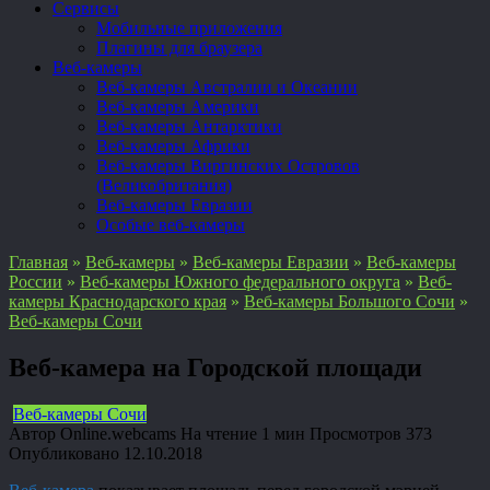
Сервисы
Мобильные приложения
Плагины для браузера
Веб-камеры
Веб-камеры Австралии и Океании
Веб-камеры Америки
Веб-камеры Антарктики
Веб-камеры Африки
Веб-камеры Виргинских Островов
(Великобритания)
Веб-камеры Евразии
Особые веб-камеры
Главная
»
Веб-камеры
»
Веб-камеры Евразии
»
Веб-камеры
России
»
Веб-камеры Южного федерального округа
»
Веб-
камеры Краснодарского края
»
Веб-камеры Большого Сочи
»
Веб-камеры Сочи
Веб-камера на Городской площади
Веб-камеры Сочи
Автор
Online.webcams
На чтение
1 мин
Просмотров
373
Опубликовано
12.10.2018