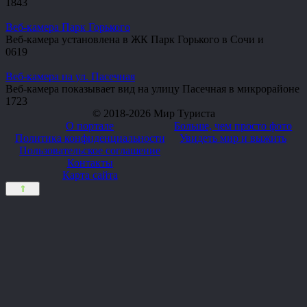
1
843
Веб-камера Парк Горького
Веб-камера установлена в ЖК Парк Горького в Сочи и
0
619
Веб-камера на ул. Пасечная
Веб-камера показывает вид на улицу Пасечная в микрорайоне
1
723
© 2018-2026 Мир Туриста
О портале
Больше, чем просто фото
Политика конфиденциальности
Увидеть мир и выжить
Пользовательское соглашение
Контакты
Карта сайта