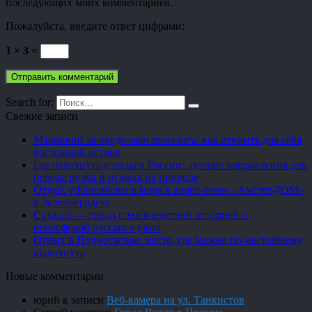
последующих моих комментариев.
Пожалуйста, введите ответ цифрами:
1 × 3 =
Search for:
Свежие записи
Маврикий за пределами шезлонга: как открыть для себя
настоящий остров
Где отдохнуть у воды в России: лучшие направления для
перезагрузки и отдыха на природе
Отдых у Балтийского моря в апарт-отеле «АмстерДОМ»
в Зеленоградске
Суздаль — город с тысячелетней историей и
атмосферой русского уюта
Отдых в Подмосковье: место, где можно по-настоящему
выдохнуть
Новые комментарии
юрий
к записи
Веб-камера на ул. Танкистов