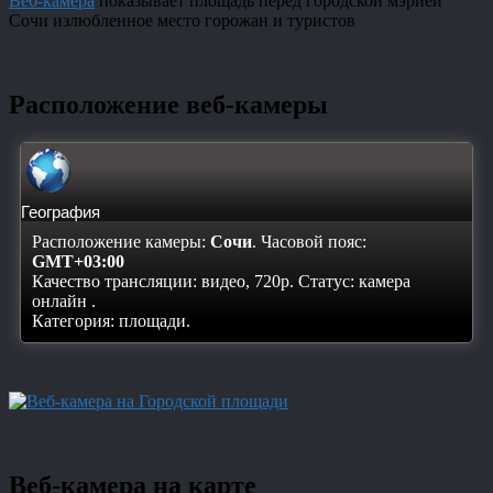
Веб-камера
показывает площадь перед городской мэрией
Сочи излюбленное место горожан и туристов
Расположение веб-камеры
География
Расположение камеры:
Сочи
. Часовой пояс:
GMT+03:00
Качество трансляции: видео, 720p. Статус:
камера
онлайн
.
Категория: площади.
Веб-камера на карте