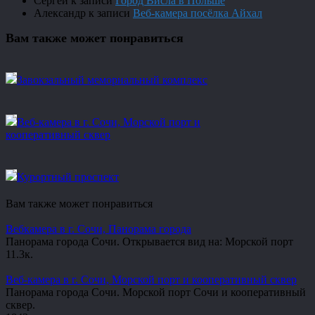
Сергей
к записи
Город Висла в Польше
Александр
к записи
Веб-камера посёлка Айхал
Вам также может понравиться
Завокзальный мемориальный комплекс
Веб-камера в г. Сочи, Морской порт и
кооперативный сквер
Курортный проспект
Вам также может понравиться
Вебкамера в г. Сочи, Панорама города
Панорама города Сочи. Открывается вид на: Морской порт
1
1.3к.
Веб-камера в г. Сочи, Морской порт и кооперативный сквер
Панорама города Сочи. Морской порт Сочи и кооперативный
сквер.