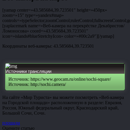
[yamap center=»43.585684,39.723501″ height=»450px»
zoom=»15″ type=»yandex#map»
controls=»typeSelector;zoomControl;rulerControl;fullscreenControl;g
[yaplacemark name=»Веб-камера на перекрёстке Декабристов/
Ломоносова» coord=»43.585684,39.723501″
icon=»islands#blueStretchyIcon» color=»#00c2a9″][/yamap]
Координаты веб-камеры: 43.585684,39.723501
Источники трансляции
Источник: https://www.geocam.ru/online/sochi-square/
Источник: http://sochi.camera/
На сайте «Мир Туриста» вы можете посмотреть «Веб-камера
на Городской площади» расположенную в разделе: Евразия,
Россия, Южный федеральный округ, Краснодарский край,
Большой Сочи, Сочи.
площади
Оцените статью