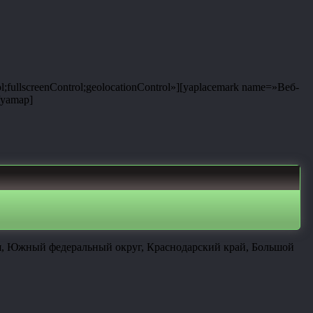
;fullscreenControl;geolocationControl»][yaplacemark name=»Веб-
/yamap]
ия, Южный федеральный округ, Краснодарский край, Большой