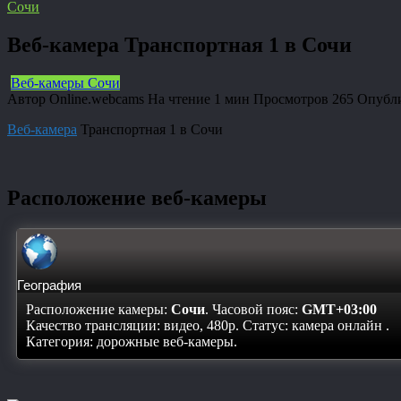
Сочи
Веб-камера Транспортная 1 в Сочи
Веб-камеры Сочи
Автор
Online.webcams
На чтение
1 мин
Просмотров
265
Опубл
Веб-камера
Транспортная 1 в Сочи
Расположение веб-камеры
География
Расположение камеры:
Сочи
. Часовой пояс:
GMT+03:00
Качество трансляции: видео, 480p. Статус:
камера онлайн
.
Категория: дорожные веб-камеры.