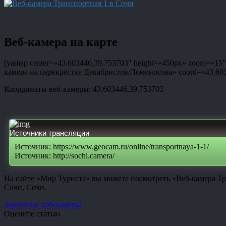
Веб-камера на карте
[yamap center=»43.603446,39.753703″ height=»450px» zoom=»15″ t
камера на перекрёстке Декабристов/Ломоносова» coord=»43.60344
Координаты веб-камеры: 43.603446,39.753703
Источники трансляции
Источник: https://www.geocam.ru/online/transportnaya-1-1/
Источник: http://sochi.camera/
На сайте «Мир Туриста» вы можете посмотреть «Веб-камера Тр
Сочи, Сочи.
дорожные веб-камеры
Оцените статью