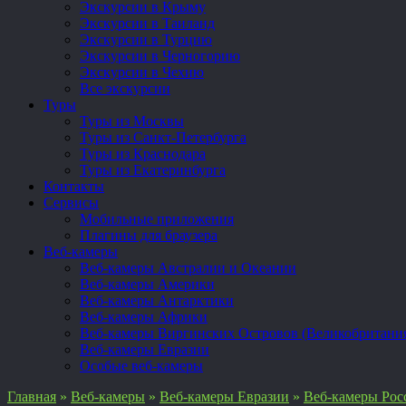
Экскурсии в Крыму
Экскурсии в Таиланд
Экскурсии в Турцию
Экскурсии в Черногорию
Экскурсии в Чехию
Все экскурсии
Туры
Туры из Москвы
Туры из Санкт-Петербурга
Туры из Краснодара
Туры из Екатеринбурга
Контакты
Сервисы
Мобильные приложения
Плагины для браузера
Веб-камеры
Веб-камеры Австралии и Океании
Веб-камеры Америки
Веб-камеры Антарктики
Веб-камеры Африки
Веб-камеры Виргинских Островов (Великобритани
Веб-камеры Евразии
Особые веб-камеры
Главная
»
Веб-камеры
»
Веб-камеры Евразии
»
Веб-камеры Рос