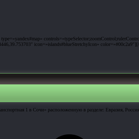
ype=»yandex#map» controls=»typeSelector;zoomControl;rulerControl
6,39.753703″ icon=»islands#blueStretchyIcon» color=»#00c2a9″][
анспортная 1 в Сочи» расположенную в разделе: Евразия, Росс