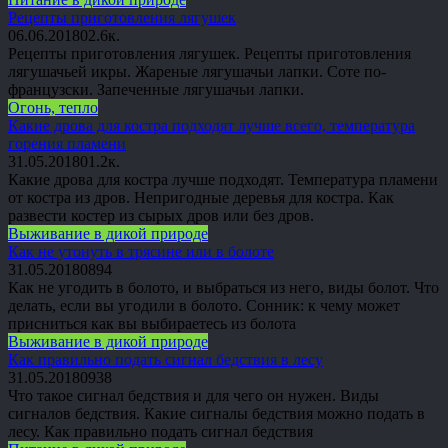
Рецепты приготовления лягушек
06.06.2018
0
2.6к.
Рецепты приготовления лягушек. Рецепты приготовления
лягушачьей икры. Жареные лягушачьи лапки. Соте по-
французски. Запеченные лягушачьи лапки.
Огонь, тепло
Какие дрова для костра подходят лучше всего, температура
горения пламени
31.05.2018
0
1.2к.
Какие дрова для костра лучше подходят. Температура пламени
от костра из дров. Непригодные деревья для костра. Как
развести костер из сырых дров или без дров.
Выживание в дикой природе
Как не утонуть в трясине или в болоте
31.05.2018
0
894
Как не угодить в болото, и выбраться из него, виды болот. Что
делать, если вы угодили в болото. Сонник: к чему может
присниться как вы выбираетесь из болота
Выживание в дикой природе
Как правильно подать сигнал бедствия в лесу
31.05.2018
0
938
Что такое сигнал бедствия и для чего он нужен. Виды
сигналов бедствия. Какие сигналы бедствия можно подать в
лесу. Как правильно подать сигнал бедствия