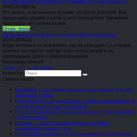
Как предугадать и спастись от цунами: где и как укрыться
20.05.2018
0
4.9к.
Что делать, если началось цунами: алгоритм действий. Как
предугадать цунами и какие у него последствия. Где можно
укрыться и чего делать нельзя.
Огонь, тепло
Какие бывают виды костров и способы их разведения
20.05.2018
0
2к.
Виды костров и их назначение, как их разводить Со стороны
кажется, все просто: набери сухие ветки, разожги их,
подкладывай дрова и любуйся пламенем.
Пагинация записей
Назад
1
2
3
…
10
Далее
Search for:
Свежие записи
Маврикий за пределами шезлонга: как открыть для себя
настоящий остров
Где отдохнуть у воды в России: лучшие направления для
перезагрузки и отдыха на природе
Отдых у Балтийского моря в апарт-отеле «АмстерДОМ»
в Зеленоградске
Суздаль — город с тысячелетней историей и
атмосферой русского уюта
Отдых в Подмосковье: место, где можно по-настоящему