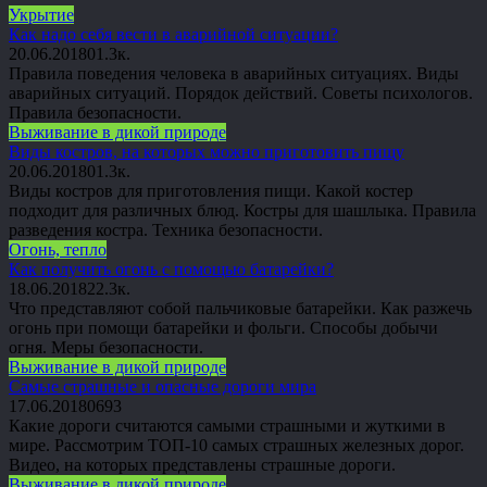
Укрытие
Как надо себя вести в аварийной ситуации?
20.06.2018
0
1.3к.
Правила поведения человека в аварийных ситуациях. Виды
аварийных ситуаций. Порядок действий. Советы психологов.
Правила безопасности.
Выживание в дикой природе
Виды костров, на которых можно приготовить пищу
20.06.2018
0
1.3к.
Виды костров для приготовления пищи. Какой костер
подходит для различных блюд. Костры для шашлыка. Правила
разведения костра. Техника безопасности.
Огонь, тепло
Как получить огонь с помощью батарейки?
18.06.2018
2
2.3к.
Что представляют собой пальчиковые батарейки. Как разжечь
огонь при помощи батарейки и фольги. Способы добычи
огня. Меры безопасности.
Выживание в дикой природе
Самые страшные и опасные дороги мира
17.06.2018
0
693
Какие дороги считаются самыми страшными и жуткими в
мире. Рассмотрим ТОП-10 самых страшных железных дорог.
Видео, на которых представлены страшные дороги.
Выживание в дикой природе