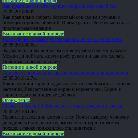
Питание в дикой природе
Как правильно и когда лучше собирать березовый сок
25.05.2018
0
605
Как правильно собрать березовый сок своими руками с
помощью приспособлений. В чем хранить березовый сок —
простые рекомендации.
Выживание в дикой природе
Ловля рыбы голыми руками: можно ли это осуществить
25.05.2018
0
8.8к.
Задавались ли вы вопросом о ловле рыбы голыми руками?
Можно ли поймать живую рыбу руками и как это сделать.
Полезные способы и советы.
Питание в дикой природе
Список съедобных и лекарственных корней и корнеплодов
25.05.2018
1
2.7к.
Какие корни и корнеплоды являются съедобными — список
растений. Лекарственные корни и корнеплоды. Корни и
корнеплоды как пищевые добавки.
Огонь, тепло
Правила пожарной безопасности при разведении костра
20.05.2018
4
1.4к.
Правила разведения костра в лесу Почти каждому человеку
доводилось быть на охоте, рыбалке или туристическом
походе, а также приходилось сталкиваться с
Выживание в дикой природе