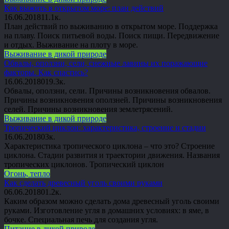
Как выжить в открытом море: план действий
16.06.2018
1
1.1к.
План действий по выживанию в открытом море. Поддержка
на плаву. Поиск питьевой воды. Поиск пищи. Передвижение
и отдых. Выживание на плоту в море.
Выживание в дикой природе
Обвалы, оползни, сели, снежные лавины их поражающие
факторы. Как спастись?
16.06.2018
0
19.3к.
Обвалы, оползни, сели. Причины возникновения обвалов.
Причины возникновения оползней. Причины возникновения
селей. Причины возникновения землетрясений.
Выживание в дикой природе
Тропический циклон: характеристика, строение и стадии
16.06.2018
0
3к.
Характеристика тропического циклона – что это? Строение
циклона. Стадии развития и траектории движения. Названия
тропических циклонов. Тропический циклон
Огонь, тепло
Как сделать древесный уголь своими руками
06.06.2018
0
1.2к.
Каким образом можно сделать дома древесный уголь своими
руками. Изготовление угля в домашних условиях: в яме, в
бочке. Специальная печь для создания угля.
Питание в дикой природе