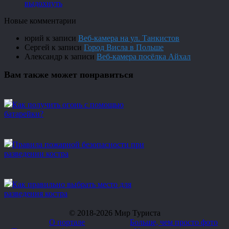
выдохнуть
Новые комментарии
юрий
к записи
Веб-камера на ул. Танкистов
Сергей
к записи
Город Висла в Польше
Александр
к записи
Веб-камера посёлка Айхал
Вам также может понравиться
Как получить огонь с помощью
батарейки?
Правила пожарной безопасности при
разведении костра
Как правильно выбрать место для
разведения костра
© 2018-2026 Мир Туриста
О портале
Больше, чем просто фото