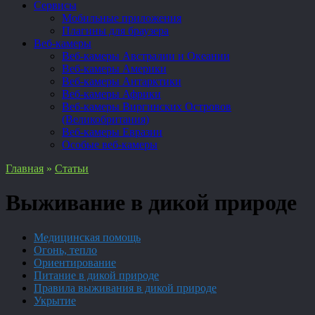
Сервисы
Мобильные приложения
Плагины для браузера
Веб-камеры
Веб-камеры Австралии и Океании
Веб-камеры Америки
Веб-камеры Антарктики
Веб-камеры Африки
Веб-камеры Виргинских Островов
(Великобритания)
Веб-камеры Евразии
Особые веб-камеры
Главная
»
Статьи
Выживание в дикой природе
Медицинская помощь
Огонь, тепло
Ориентирование
Питание в дикой природе
Правила выживания в дикой природе
Укрытие