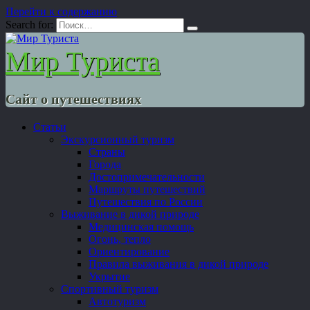
Перейти к содержанию
Search for:
Мир Туриста
Сайт о путешествиях
Статьи
Экскурсионный туризм
Страны
Города
Достопримечательности
Маршруты путешествий
Путешествия по России
Выживание в дикой природе
Медицинская помощь
Огонь, тепло
Ориентирование
Правила выживания в дикой природе
Укрытие
Спортивный туризм
Автотуризм